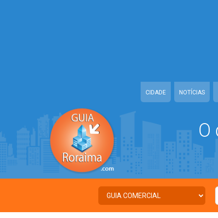
Warning
: Illegal string offset 'TWITTER' in
/home/guiaroraima/www/cl
Warning
: Illegal string offset 'FACEBOOK' in
/home/guiaroraima/www/
Warning
: Illegal string offset 'PALAVRA_CHAVE' in
/home/guiaroraim
Warning
: Illegal string offset 'NOME' in
/home/guiaroraima/www/clas
CIDADE
NOTÍCIAS
O 