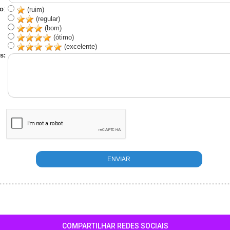
o
:
(ruim)
(regular)
(bom)
(ótimo)
(excelente)
s:
COMPARTILHAR REDES SOCIAIS