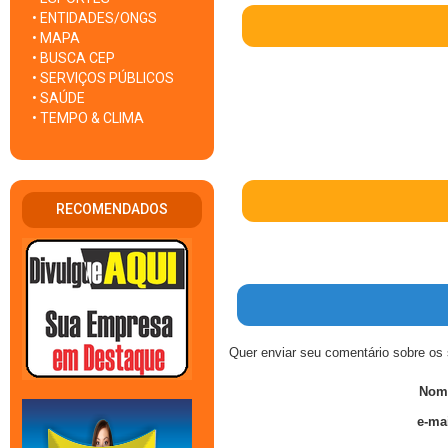
• ENTIDADES/ONGS
• MAPA
• BUSCA CEP
• SERVIÇOS PÚBLICOS
• SAÚDE
• TEMPO & CLIMA
RECOMENDADOS
Quer enviar seu comentário sobre os 
Nom
e-mai