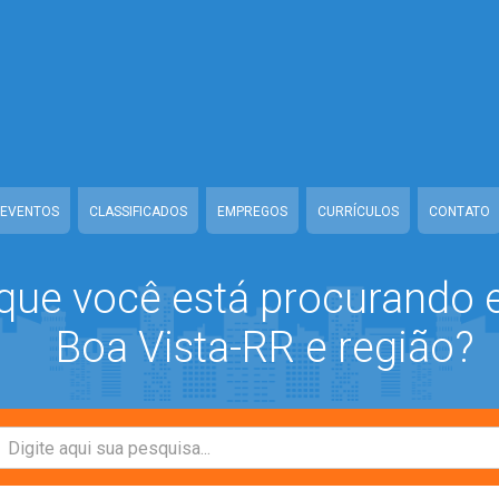
ass-mb/Seguranca.Class.php
on line
37
class-mb/Seguranca.Class.php
on line
37
a/www/class-mb/Seguranca.Class.php
on line
37
s-mb/Seguranca.Class.php
on line
37
EVENTOS
CLASSIFICADOS
EMPREGOS
CURRÍCULOS
CONTATO
que você está procurando
Boa Vista-RR e região?