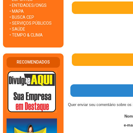
• ENTIDADES/ONGS
• MAPA
• BUSCA CEP
• SERVIÇOS PÚBLICOS
• SAÚDE
• TEMPO & CLIMA
RECOMENDADOS
Quer enviar seu comentário sobre os 
Nom
e-mai