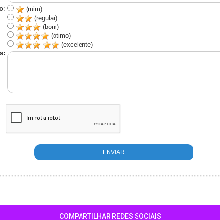
o
:
(ruim)
(regular)
(bom)
(ótimo)
(excelente)
s:
COMPARTILHAR REDES SOCIAIS