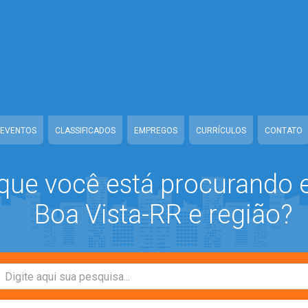
ass-mb/Seguranca.Class.php
on line
37
class-mb/Seguranca.Class.php
on line
37
a/www/class-mb/Seguranca.Class.php
on line
37
s-mb/Seguranca.Class.php
on line
37
EVENTOS
CLASSIFICADOS
EMPREGOS
CURRÍCULOS
CONTATO
que você está procurando
Boa Vista-RR e região?