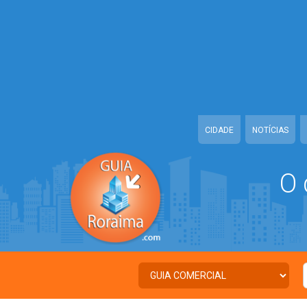
Warning
: Illegal string offset 'TWITTER' in
/home/guiaroraima/www/cl
Warning
: Illegal string offset 'FACEBOOK' in
/home/guiaroraima/www/
Warning
: Illegal string offset 'PALAVRA_CHAVE' in
/home/guiaroraim
Warning
: Illegal string offset 'NOME' in
/home/guiaroraima/www/clas
CIDADE
NOTÍCIAS
O 