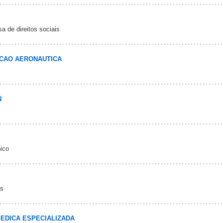
a de direitos sociais
CAO AERONAUTICA
N
nico
os
MEDICA ESPECIALIZADA