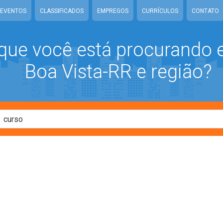
EVENTOS
CLASSIFICADOS
EMPREGOS
CURRÍCULOS
CONTATO
que você está procurando
Boa Vista-RR e região?