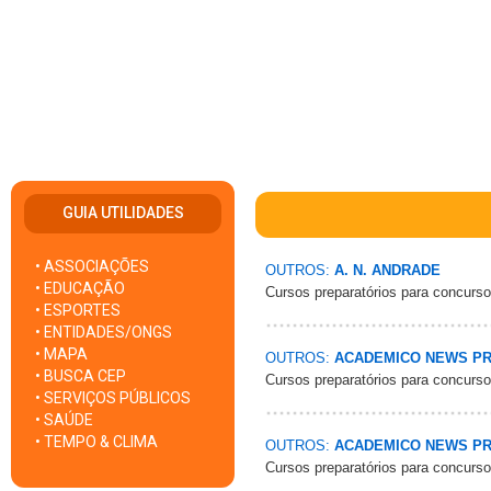
GUIA UTILIDADES
• ASSOCIAÇÕES
OUTROS:
A. N. ANDRADE
• EDUCAÇÃO
Cursos preparatórios para concurs
• ESPORTES
• ENTIDADES/ONGS
• MAPA
OUTROS:
ACADEMICO NEWS PR
• BUSCA CEP
Cursos preparatórios para concurs
• SERVIÇOS PÚBLICOS
• SAÚDE
• TEMPO & CLIMA
OUTROS:
ACADEMICO NEWS PR
Cursos preparatórios para concurs