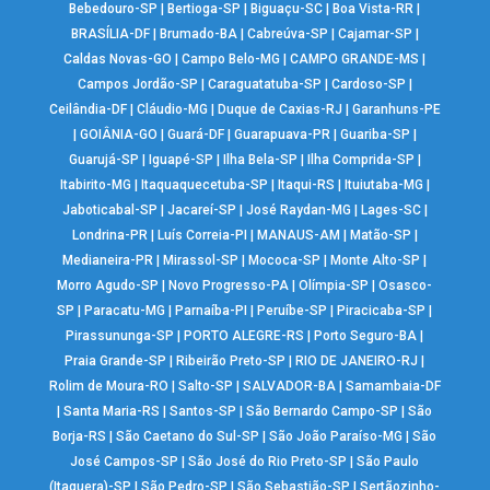
Bebedouro-SP
|
Bertioga-SP
|
Biguaçu-SC
|
Boa Vista-RR
|
BRASÍLIA-DF
|
Brumado-BA
|
Cabreúva-SP
|
Cajamar-SP
|
Caldas Novas-GO
|
Campo Belo-MG
|
CAMPO GRANDE-MS
|
Campos Jordão-SP
|
Caraguatatuba-SP
|
Cardoso-SP
|
Ceilândia-DF
|
Cláudio-MG
|
Duque de Caxias-RJ
|
Garanhuns-PE
|
GOIÂNIA-GO
|
Guará-DF
|
Guarapuava-PR
|
Guariba-SP
|
Guarujá-SP
|
Iguapé-SP
|
Ilha Bela-SP
|
Ilha Comprida-SP
|
Itabirito-MG
|
Itaquaquecetuba-SP
|
Itaqui-RS
|
Ituiutaba-MG
|
Jaboticabal-SP
|
Jacareí-SP
|
José Raydan-MG
|
Lages-SC
|
Londrina-PR
|
Luís Correia-PI
|
MANAUS-AM
|
Matão-SP
|
Medianeira-PR
|
Mirassol-SP
|
Mococa-SP
|
Monte Alto-SP
|
Morro Agudo-SP
|
Novo Progresso-PA
|
Olímpia-SP
|
Osasco-
SP
|
Paracatu-MG
|
Parnaíba-PI
|
Peruíbe-SP
|
Piracicaba-SP
|
Pirassununga-SP
|
PORTO ALEGRE-RS
|
Porto Seguro-BA
|
Praia Grande-SP
|
Ribeirão Preto-SP
|
RIO DE JANEIRO-RJ
|
Rolim de Moura-RO
|
Salto-SP
|
SALVADOR-BA
|
Samambaia-DF
|
Santa Maria-RS
|
Santos-SP
|
São Bernardo Campo-SP
|
São
Borja-RS
|
São Caetano do Sul-SP
|
São João Paraíso-MG
|
São
José Campos-SP
|
São José do Rio Preto-SP
|
São Paulo
(Itaquera)-SP
|
São Pedro-SP
|
São Sebastião-SP
|
Sertãozinho-