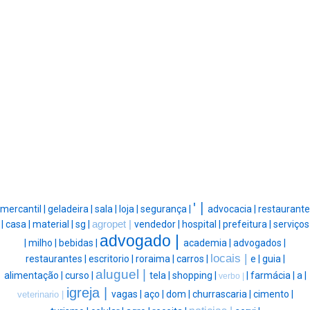
' |
mercantil |
geladeira |
sala |
loja |
segurança |
advocacia |
restaurante
|
casa |
material |
sg |
agropet |
vendedor |
hospital |
prefeitura |
serviços
advogado |
|
milho |
bebidas |
academia |
advogados |
locais |
restaurantes |
escritorio |
roraima |
carros |
e |
guia |
aluguel |
alimentação |
curso |
tela |
shopping |
|
farmácia |
a |
verbo |
igreja |
vagas |
aço |
dom |
churrascaria |
cimento |
veterinario |