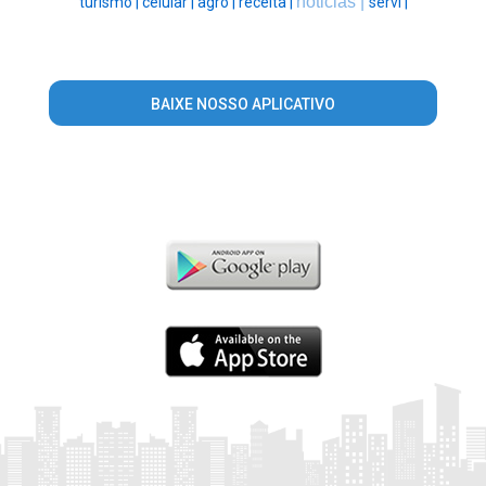
noticias |
turismo |
celular |
agro |
receita |
servi |
BAIXE NOSSO APLICATIVO