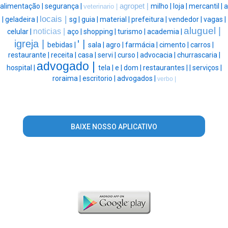
alimentação |
segurança |
agropet |
milho |
loja |
mercantil |
a
veterinario |
locais |
|
geladeira |
sg |
guia |
material |
prefeitura |
vendedor |
vagas |
aluguel |
noticias |
celular |
aço |
shopping |
turismo |
academia |
' |
igreja |
bebidas |
sala |
agro |
farmácia |
cimento |
carros |
restaurante |
receita |
casa |
servi |
curso |
advocacia |
churrascaria |
advogado |
hospital |
tela |
e |
dom |
restaurantes |
|
serviços |
roraima |
escritorio |
advogados |
verbo |
BAIXE NOSSO APLICATIVO