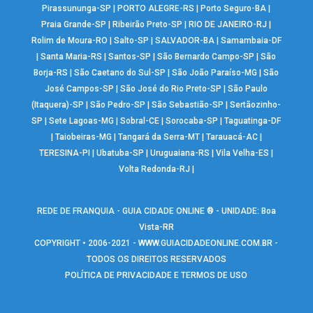
Pirassununga-SP
|
PORTO ALEGRE-RS
|
Porto Seguro-BA
|
Praia Grande-SP
|
Ribeirão Preto-SP
|
RIO DE JANEIRO-RJ
|
Rolim de Moura-RO
|
Salto-SP
|
SALVADOR-BA
|
Samambaia-DF
|
Santa Maria-RS
|
Santos-SP
|
São Bernardo Campo-SP
|
São
Borja-RS
|
São Caetano do Sul-SP
|
São João Paraíso-MG
|
São
José Campos-SP
|
São José do Rio Preto-SP
|
São Paulo
(Itaquera)-SP
|
São Pedro-SP
|
São Sebastião-SP
|
Sertãozinho-
SP
|
Sete Lagoas-MG
|
Sobral-CE
|
Sorocaba-SP
|
Taguatinga-DF
|
Taiobeiras-MG
|
Tangará da Serra-MT
|
Tarauacá-AC
|
TERESINA-PI
|
Ubatuba-SP
|
Uruguaiana-RS
|
Vila Velha-ES
|
Volta Redonda-RJ
|
REDE DE FRANQUIA - GUIA CIDADE ONLINE ® - UNIDADE: Boa
Vista-RR
COPYRIGHT • 2006-2021 -
WWW.GUIACIDADEONLINE.COM.BR
-
TODOS OS DIREITOS RESERVADOS
POLÍTICA DE PRIVACIDADE E TERMOS DE USO