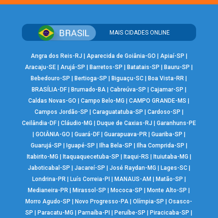
MAIS CIDADES ONLINE
Angra dos Reis-RJ
|
Aparecida de Goiânia-GO
|
Apiaí-SP
|
Aracaju-SE
|
Arujá-SP
|
Barretos-SP
|
Batatais-SP
|
Bauru-SP
|
Bebedouro-SP
|
Bertioga-SP
|
Biguaçu-SC
|
Boa Vista-RR
|
BRASÍLIA-DF
|
Brumado-BA
|
Cabreúva-SP
|
Cajamar-SP
|
Caldas Novas-GO
|
Campo Belo-MG
|
CAMPO GRANDE-MS
|
Campos Jordão-SP
|
Caraguatatuba-SP
|
Cardoso-SP
|
Ceilândia-DF
|
Cláudio-MG
|
Duque de Caxias-RJ
|
Garanhuns-PE
|
GOIÂNIA-GO
|
Guará-DF
|
Guarapuava-PR
|
Guariba-SP
|
Guarujá-SP
|
Iguapé-SP
|
Ilha Bela-SP
|
Ilha Comprida-SP
|
Itabirito-MG
|
Itaquaquecetuba-SP
|
Itaqui-RS
|
Ituiutaba-MG
|
Jaboticabal-SP
|
Jacareí-SP
|
José Raydan-MG
|
Lages-SC
|
Londrina-PR
|
Luís Correia-PI
|
MANAUS-AM
|
Matão-SP
|
Medianeira-PR
|
Mirassol-SP
|
Mococa-SP
|
Monte Alto-SP
|
Morro Agudo-SP
|
Novo Progresso-PA
|
Olímpia-SP
|
Osasco-
SP
|
Paracatu-MG
|
Parnaíba-PI
|
Peruíbe-SP
|
Piracicaba-SP
|