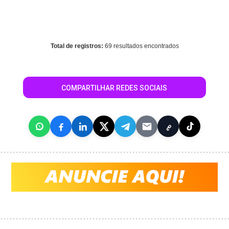
Warning
: mysql_fetch_array() expects parameter 1 to be
resource, array given in
/home/guiaroraima/www/conteudo_resultado_busca.php
on
line
344
Total de registros:
69 resultados encontrados
COMPARTILHAR REDES SOCIAIS