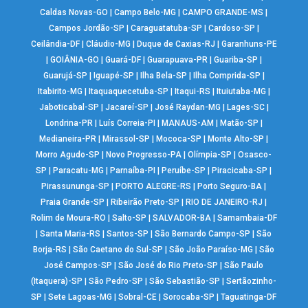
Caldas Novas-GO
|
Campo Belo-MG
|
CAMPO GRANDE-MS
|
Campos Jordão-SP
|
Caraguatatuba-SP
|
Cardoso-SP
|
Ceilândia-DF
|
Cláudio-MG
|
Duque de Caxias-RJ
|
Garanhuns-PE
|
GOIÂNIA-GO
|
Guará-DF
|
Guarapuava-PR
|
Guariba-SP
|
Guarujá-SP
|
Iguapé-SP
|
Ilha Bela-SP
|
Ilha Comprida-SP
|
Itabirito-MG
|
Itaquaquecetuba-SP
|
Itaqui-RS
|
Ituiutaba-MG
|
Jaboticabal-SP
|
Jacareí-SP
|
José Raydan-MG
|
Lages-SC
|
Londrina-PR
|
Luís Correia-PI
|
MANAUS-AM
|
Matão-SP
|
Medianeira-PR
|
Mirassol-SP
|
Mococa-SP
|
Monte Alto-SP
|
Morro Agudo-SP
|
Novo Progresso-PA
|
Olímpia-SP
|
Osasco-
SP
|
Paracatu-MG
|
Parnaíba-PI
|
Peruíbe-SP
|
Piracicaba-SP
|
Pirassununga-SP
|
PORTO ALEGRE-RS
|
Porto Seguro-BA
|
Praia Grande-SP
|
Ribeirão Preto-SP
|
RIO DE JANEIRO-RJ
|
Rolim de Moura-RO
|
Salto-SP
|
SALVADOR-BA
|
Samambaia-DF
|
Santa Maria-RS
|
Santos-SP
|
São Bernardo Campo-SP
|
São
Borja-RS
|
São Caetano do Sul-SP
|
São João Paraíso-MG
|
São
José Campos-SP
|
São José do Rio Preto-SP
|
São Paulo
(Itaquera)-SP
|
São Pedro-SP
|
São Sebastião-SP
|
Sertãozinho-
SP
|
Sete Lagoas-MG
|
Sobral-CE
|
Sorocaba-SP
|
Taguatinga-DF