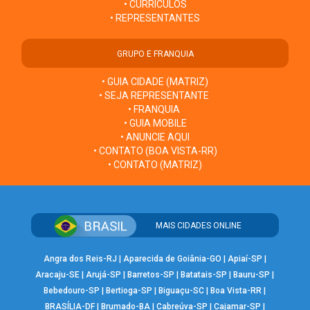
• CURRÍCULOS
• REPRESENTANTES
GRUPO E FRANQUIA
• GUIA CIDADE (MATRIZ)
• SEJA REPRESENTANTE
• FRANQUIA
• GUIA MOBILE
• ANUNCIE AQUI
• CONTATO (BOA VISTA-RR)
• CONTATO (MATRIZ)
MAIS CIDADES ONLINE
Angra dos Reis-RJ
|
Aparecida de Goiânia-GO
|
Apiaí-SP
|
Aracaju-SE
|
Arujá-SP
|
Barretos-SP
|
Batatais-SP
|
Bauru-SP
|
Bebedouro-SP
|
Bertioga-SP
|
Biguaçu-SC
|
Boa Vista-RR
|
BRASÍLIA-DF
|
Brumado-BA
|
Cabreúva-SP
|
Cajamar-SP
|