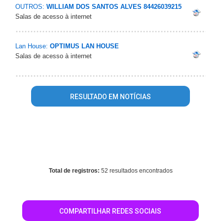
OUTROS:
WILLIAM DOS SANTOS ALVES 84426039215
Salas de acesso à internet
Lan House:
OPTIMUS LAN HOUSE
Salas de acesso à internet
RESULTADO EM NOTÍCIAS
Warning
: mysql_fetch_array() expects parameter 1 to be
resource, array given in
/home/guiaroraima/www/conteudo_resultado_busca.php
on
line
344
Total de registros:
52 resultados encontrados
COMPARTILHAR REDES SOCIAIS