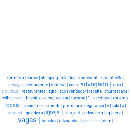
farmácia |
carros |
shopping |
tela |
loja |
mercantil |
alimentação |
advogado |
serviços |
restaurante |
material |
casa |
guia |
noticias |
restaurantes |
agro |
aço |
vendedor |
receita |
churrascaria |
milho |
hospital |
curso |
celular |
turismo |
' |
|
escritorio |
roraima |
verbo |
locais |
academia |
cimento |
prefeitura |
segurança |
e |
sala |
a |
igreja |
aluguel |
agropet |
geladeira |
advocacia |
sg |
servi |
vagas |
bebidas |
advogados |
dom |
veterinario |