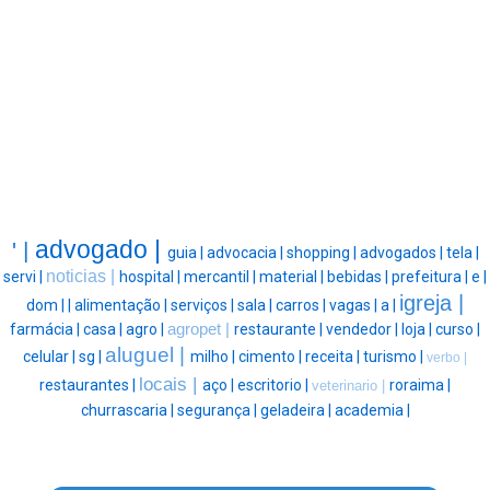
advogado |
' |
guia |
advocacia |
shopping |
advogados |
tela |
noticias |
servi |
hospital |
mercantil |
material |
bebidas |
prefeitura |
e |
igreja |
dom |
|
alimentação |
serviços |
sala |
carros |
vagas |
a |
farmácia |
casa |
agro |
agropet |
restaurante |
vendedor |
loja |
curso |
aluguel |
celular |
sg |
milho |
cimento |
receita |
turismo |
verbo |
locais |
restaurantes |
aço |
escritorio |
roraima |
veterinario |
churrascaria |
segurança |
geladeira |
academia |