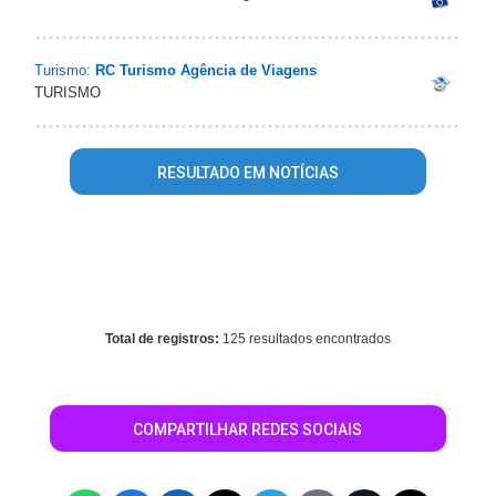
Turismo:
RC Turismo Agência de Viagens
TURISMO
RESULTADO EM NOTÍCIAS
Warning
: mysql_fetch_array() expects parameter 1 to be
resource, array given in
/home/guiaroraima/www/conteudo_resultado_busca.php
on
line
344
Total de registros:
125 resultados encontrados
COMPARTILHAR REDES SOCIAIS