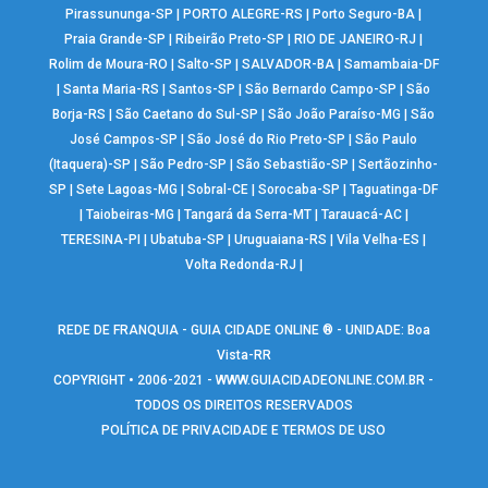
Pirassununga-SP
|
PORTO ALEGRE-RS
|
Porto Seguro-BA
|
Praia Grande-SP
|
Ribeirão Preto-SP
|
RIO DE JANEIRO-RJ
|
Rolim de Moura-RO
|
Salto-SP
|
SALVADOR-BA
|
Samambaia-DF
|
Santa Maria-RS
|
Santos-SP
|
São Bernardo Campo-SP
|
São
Borja-RS
|
São Caetano do Sul-SP
|
São João Paraíso-MG
|
São
José Campos-SP
|
São José do Rio Preto-SP
|
São Paulo
(Itaquera)-SP
|
São Pedro-SP
|
São Sebastião-SP
|
Sertãozinho-
SP
|
Sete Lagoas-MG
|
Sobral-CE
|
Sorocaba-SP
|
Taguatinga-DF
|
Taiobeiras-MG
|
Tangará da Serra-MT
|
Tarauacá-AC
|
TERESINA-PI
|
Ubatuba-SP
|
Uruguaiana-RS
|
Vila Velha-ES
|
Volta Redonda-RJ
|
REDE DE FRANQUIA - GUIA CIDADE ONLINE ® - UNIDADE: Boa
Vista-RR
COPYRIGHT • 2006-2021 -
WWW.GUIACIDADEONLINE.COM.BR
-
TODOS OS DIREITOS RESERVADOS
POLÍTICA DE PRIVACIDADE E TERMOS DE USO