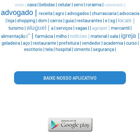
casa |
bebidas |
celular |
servi |
roraima |
veterinario |
verbo |
advogado |
receita |
agro |
advogados |
churrascaria |
advocacia
locais |
|
loja |
shopping |
dom |
carros |
guia |
restaurantes |
e |
sg |
aluguel |
turismo |
a |
serviços |
vagas |
|
agropet |
mercantil |
' |
igreja |
noticias |
alimentação |
farmácia |
milho |
material |
sala |
geladeira |
aço |
restaurante |
prefeitura |
vendedor |
academia |
curso |
escritorio |
tela |
hospital |
cimento |
segurança |
BAIXE NOSSO APLICATIVO