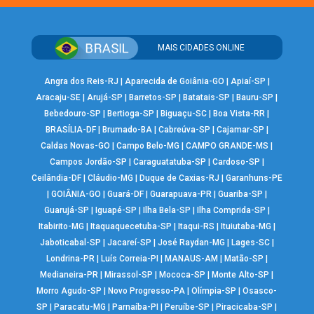
MAIS CIDADES ONLINE
Angra dos Reis-RJ
|
Aparecida de Goiânia-GO
|
Apiaí-SP
|
Aracaju-SE
|
Arujá-SP
|
Barretos-SP
|
Batatais-SP
|
Bauru-SP
|
Bebedouro-SP
|
Bertioga-SP
|
Biguaçu-SC
|
Boa Vista-RR
|
BRASÍLIA-DF
|
Brumado-BA
|
Cabreúva-SP
|
Cajamar-SP
|
Caldas Novas-GO
|
Campo Belo-MG
|
CAMPO GRANDE-MS
|
Campos Jordão-SP
|
Caraguatatuba-SP
|
Cardoso-SP
|
Ceilândia-DF
|
Cláudio-MG
|
Duque de Caxias-RJ
|
Garanhuns-PE
|
GOIÂNIA-GO
|
Guará-DF
|
Guarapuava-PR
|
Guariba-SP
|
Guarujá-SP
|
Iguapé-SP
|
Ilha Bela-SP
|
Ilha Comprida-SP
|
Itabirito-MG
|
Itaquaquecetuba-SP
|
Itaqui-RS
|
Ituiutaba-MG
|
Jaboticabal-SP
|
Jacareí-SP
|
José Raydan-MG
|
Lages-SC
|
Londrina-PR
|
Luís Correia-PI
|
MANAUS-AM
|
Matão-SP
|
Medianeira-PR
|
Mirassol-SP
|
Mococa-SP
|
Monte Alto-SP
|
Morro Agudo-SP
|
Novo Progresso-PA
|
Olímpia-SP
|
Osasco-
SP
|
Paracatu-MG
|
Parnaíba-PI
|
Peruíbe-SP
|
Piracicaba-SP
|